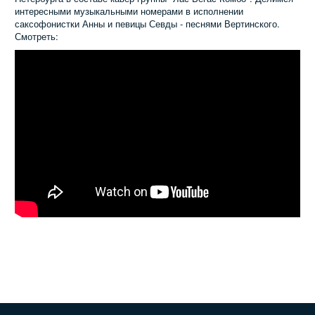
интересными музыкальными номерами в исполнении
саксофонистки Анны и певицы Севды - песнями Вертинского.
Смотреть: