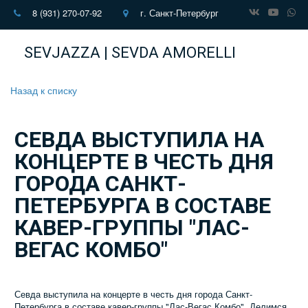
8 (931) 270-07-92
г. Санкт-Петербург
SEVJAZZA | SEVDA AMORELLI
Назад к списку
СЕВДА ВЫСТУПИЛА НА
КОНЦЕРТЕ В ЧЕСТЬ ДНЯ
ГОРОДА САНКТ-
ПЕТЕРБУРГА В СОСТАВЕ
КАВЕР-ГРУППЫ "ЛАС-
ВЕГАС КОМБО"
Севда выступила на концерте в честь дня города Санкт-
Петербурга в составе кавер-группы "Лас-Вегас Комбо". Делимся